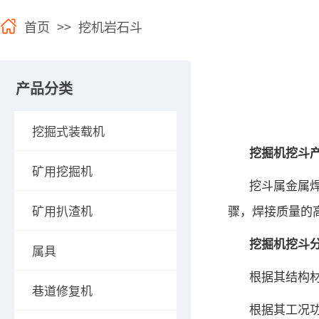
首页
>>
挖机岩石斗
产品分类
挖掘式装载机
挖掘机挖斗
矿用挖掘机
挖斗属金属
矿用扒渣机
骤，焊接质量的
挖掘机挖斗
属具
根据其结构
巷道修复机
根据其工况