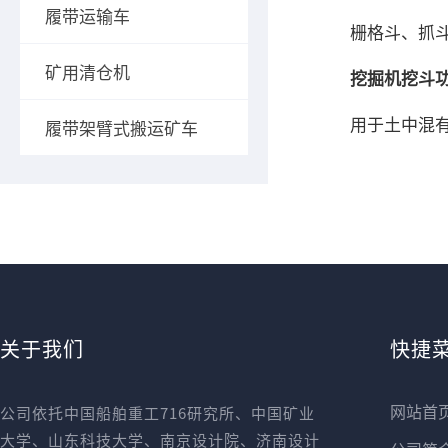
履带运输车
栅格斗、抓
矿用清仓机
挖掘机挖斗
用于土中混
履带架臂式搬运矿车
关于我们
快捷
网站首
公司依托中国船舶重工716研究所、中国矿业
大学、山东科技大学、南京设计院、济南设计